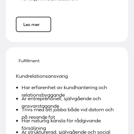
Les mer
Fulfillment
Kundrelationsansvarig
Har erfarenhet av kundhantering och
relationsbyggande
Är entreprenöriell, självgående och
ansvarstagande
Trivs med att jobba både vid datorn och
på resande fot
Har naturlig känsla för rådgivande
försäljning
Är strukturerad, självgående och social