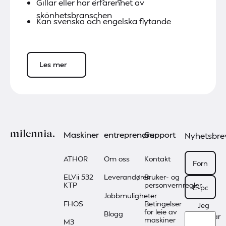
Gillar eller har erfarenhet av
skönhetsbranschen
Kan svenska och engelska flytande
Les mer
Bunntekst
Maskiner
entreprenører
Support
Nyhetsbre
ATHOR
Om oss
Kontakt
ELVii 532
Leverandører
Bruker- og
KTP
personvernregler
Jobbmuligheter
FHOS
Betingelser
Jeg
for leie av
Blogg
godtar
maskiner
M3