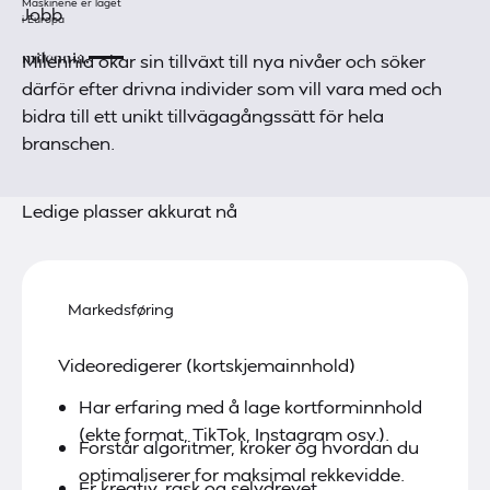
Maskinene er laget
Jobb
i Europa
Milennia ökar sin tillväxt till nya nivåer och söker
därför efter drivna individer som vill vara med och
bidra till ett unikt tillvägagångssätt för hela
branschen.
Ledige plasser akkurat nå
Markedsføring
Videoredigerer (kortskjemainnhold)
Har erfaring med å lage kortforminnhold
(ekte format, TikTok, Instagram osv.).
Forstår algoritmer, kroker og hvordan du
optimaliserer for maksimal rekkevidde.
Er kreativ, rask og selvdrevet.