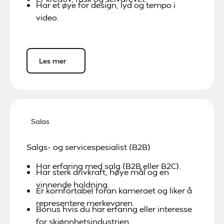
Har et øye for design, lyd og tempo i
video.
Les mer
Salas
Salgs- og servicespesialist (B2B)
Har erfaring med salg (B2B eller B2C).
Har sterk drivkraft, høye mål og en
vinnende holdning.
Er komfortabel foran kameraet og liker å
representere merkevaren.
Bonus hvis du har erfaring eller interesse
for skjønnhetsindustrien.