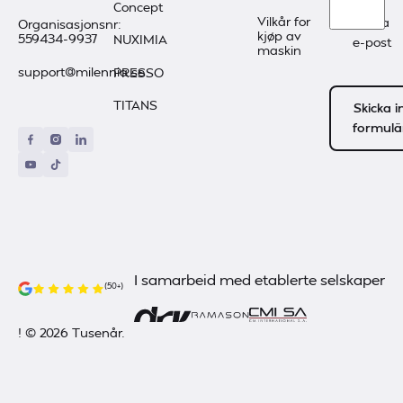
å
Concept
Vilkår for
motta
Organisasjonsnr:
kjøp av
559434-9937
NUXIMIA
e-post
maskin
support@milennia.se
PRESSO
TITANS
Skicka i
formulä
I samarbeid med etablerte selskaper
(50+)
! ©
2026
Tusenår.