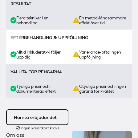
RESULTAT
Flera tekniker i en
En metod-långsammare
behandling
effekt över tid
EFTERBEHANDLING & UPPFÖLJNING
Alltid inkluderat-vi följer
Varierande–ofta ingen
upp dig
uppföljning
VALUTA FÖR PENGARNA
Tydliga priser och
Otydliga priser och ingen
dokumenterad effekt
garanti för kvalitet
Hämta erbjudandet
Ingen kreditkort krävs
Om oss