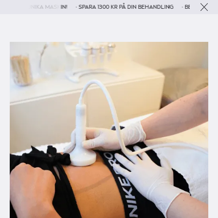
 UNIKA MASKIN!
• SPARA 1300 KR PÅ DIN BEHANDLING
• BESÖKSTIDEN ÄR 30-
Clos
- TIDSBEGRÄNSAT ERBJUDANDE -