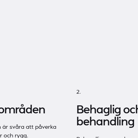
2.
ttområden
Behaglig o
behandling
m är svåra att påverka
r och rygg.