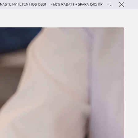
ETEN HOS OSS!
• 60% RABATT + SPARA 1505 KR
• UTFÖRS AV LEGITIMERAD S
Close An