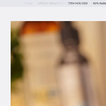
UKSKÖTERSKA
• UPPLEV SENASTE NYHETEN HOS OSS!
• 60% RABATT + SPARA 