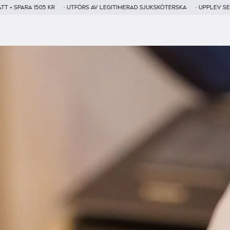
1505 KR
• UTFÖRS AV LEGITIMERAD SJUKSKÖTERSKA
• UPPLEV SENASTE NYH
- TIDSBEGRÄNSAT ERBJUDANDE -